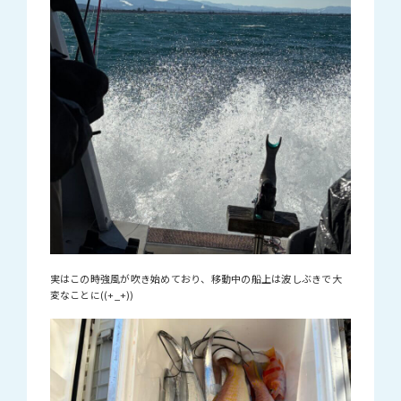
実はこの時強風が吹き始めており、移動中の船上は波しぶきで大
変なことに((+_+))