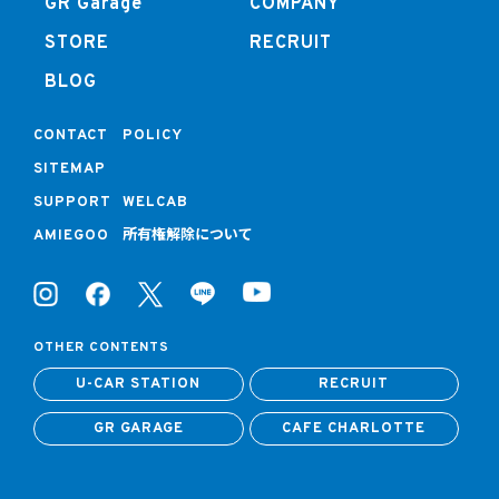
GR Garage
COMPANY
STORE
RECRUIT
BLOG
CONTACT
POLICY
SITEMAP
SUPPORT
WELCAB
所有権解除について
AMIEGOO
OTHER CONTENTS
U-CAR STATION
RECRUIT
GR GARAGE
CAFE CHARLOTTE