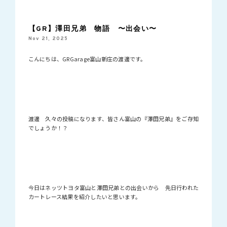
【GR】澤田兄弟 物語 〜出会い〜
Nov 21, 2025
こんにちは、GRGarage富山新庄の渡邊です。
渡邊 久々の投稿になります、皆さん富山の『澤田兄弟』をご存知
でしょうか！？
今日はネッツトヨタ富山と澤田兄弟との出会いから 先日行われた
カートレース結果を紹介したいと思います。