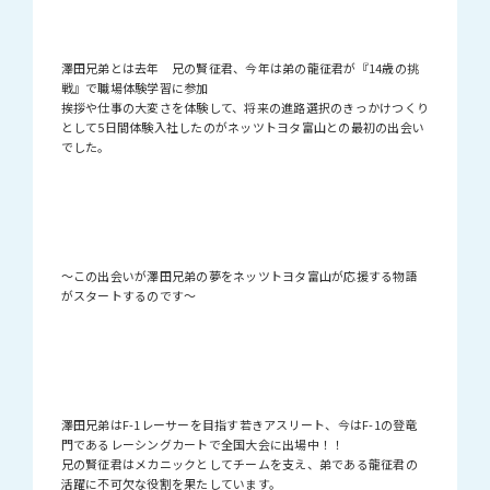
澤田兄弟とは去年 兄の賢征君、今年は弟の龍征君が『14歳の挑
戦』で職場体験学習に参加
挨拶や仕事の大変さを体験して、将来の進路選択のきっかけつくり
として5日間体験入社したのがネッツトヨタ富山との最初の出会い
でした。
〜この出会いが澤田兄弟の夢をネッツトヨタ富山が応援する物語
がスタートするのです〜
澤田兄弟はF-1レーサーを目指す若きアスリート、今はF-1の登竜
門であるレーシングカートで全国大会に出場中！！
兄の賢征君はメカニックとしてチームを支え、弟である龍征君の
活躍に不可欠な役割を果たしています。