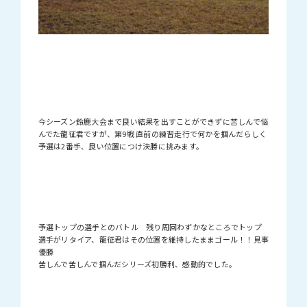
今シーズン鈴鹿大会まで良い結果を出すことができずに苦しんで悩
んでた龍征君ですが、第9戦 直前の練習走行で何かを掴んだらしく
予選は2番手、良い位置につけ決勝に挑みます。
予選トップの選手とのバトル 残り周回わずかなところでトップ
選手がリタイア、龍征君はその位置を維持したままゴール！！見事
優勝
苦しんで苦しんで掴んだシリーズ初勝利、感動的でした。