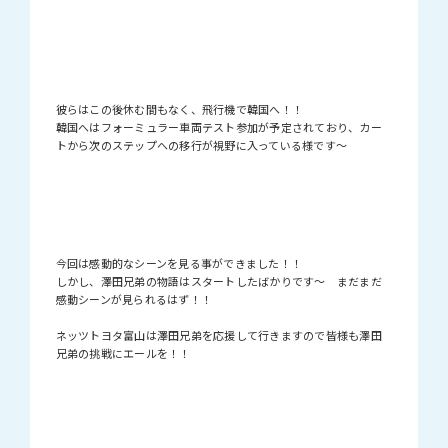
彼らはこの後休む間もなく、飛行機で韓国へ！！
韓国へはフォーミュラー車両テスト参加が予定されており、カー
トから次のステップへの移行が視野に入っている様です〜
今回は感動的なシーンを見る事ができました！！
しかし、澤田兄弟の物語はスタートしたばかりです〜 まだまだ
感動シーンが見られるはず！！
ネッツトヨタ富山は澤田兄弟を応援して行きますので皆様も澤田
兄弟の挑戦にエールを！！