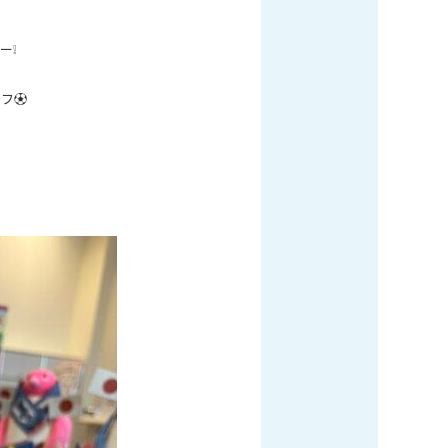
ー❕
オフ⚽