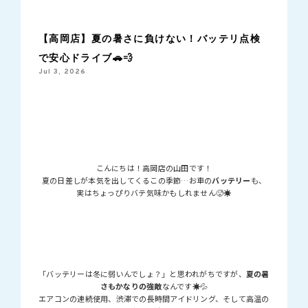
【高岡店】夏の暑さに負けない！バッテリ点検
で安心ドライブ🚗💨
Jul 3, 2026
こんにちは！高岡店の山田です！
夏の日差しが本気を出してくるこの季節…お車の
バッテリー
も、
実はちょっぴりバテ気味かもしれません🥵☀️
「バッテリーは冬に弱いんでしょ？」と思われがちですが、
夏の暑
さもかなりの強敵
なんです☀️💦
エアコンの連続使用、渋滞での長時間アイドリング、そして高温の