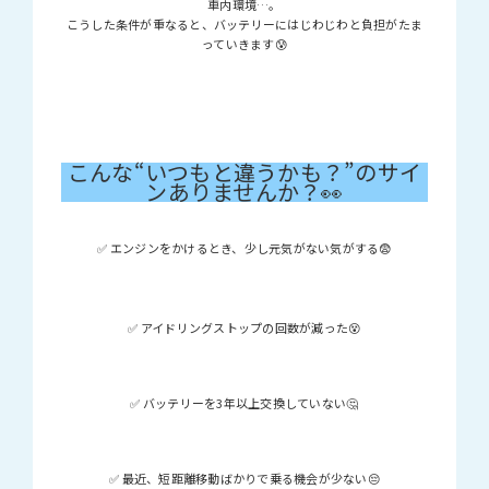
車内環境…。
こうした条件が重なると、バッテリーにはじわじわと負担がたま
っていきます😰
こんな“いつもと違うかも？”のサイ
ンありませんか？👀
✅ エンジンをかけるとき、少し元気がない気がする😨
✅ アイドリングストップの回数が減った😵
✅ バッテリーを3年以上交換していない🤔
✅ 最近、短距離移動ばかりで乗る機会が少ない😔