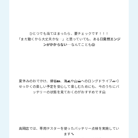
ひとつでも当てはまったら、要チェックです！！！
「まだ動くから大丈夫かな…」と思っていても、ある日
突然エンジ
ンがかからない…
なんてことも😱
夏休みのおでかけ、帰省🏡、海🌊や山🗻へのロングドライブ🚗💨
せっかくの楽しい予定を安心して楽しむためにも、今のうちにバ
ッテリーの状態を見ておくのがおすすめです🤗
高岡店では、専用テスターを使ったバッテリー点検を実施してい
ます🔧