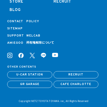
STORE
RECRUIT
BLOG
CONTACT
POLICY
SITEMAP
SUPPORT
WELCAB
所有権解除について
AMIEGOO
OTHER CONTENTS
U-CAR STATION
RECRUIT
GR GARAGE
CAFE CHARLOTTE
Copyright NETZ TOYOTA TOYAMA. inc, All Rights Reserved