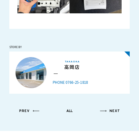
STORE BY
TAKAOKA
高岡店
PHONE 0766-25-1818
PREV
ALL
NEXT