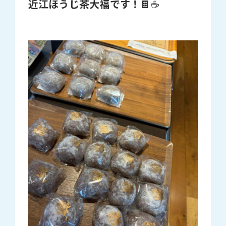
近江ほうじ茶大福です！
🍫☕