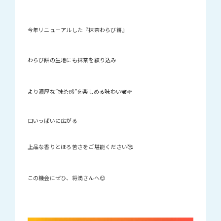
今年リニューアルした『抹茶わらび餅』
わらび餅の生地にも抹茶を練り込み
より濃厚な”抹茶感”を楽しめる味わい🕊‪🌱‬
口いっぱいに広がる
上品な香りとほろ苦さをご堪能ください🥰
この機会にぜひ、将満さんへ😊