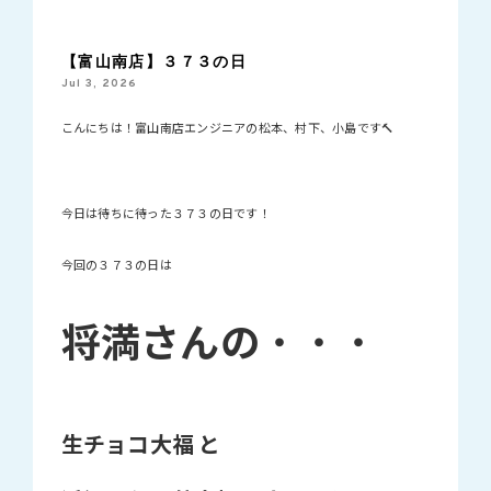
【富山南店】３７３の日
Jul 3, 2026
こんにちは！富山南店エンジニアの松本、村下、小島です🔨
今日は待ちに待った３７３の日です！
今回の３７３の日は
将満さんの
・・・
生チョコ大福
と