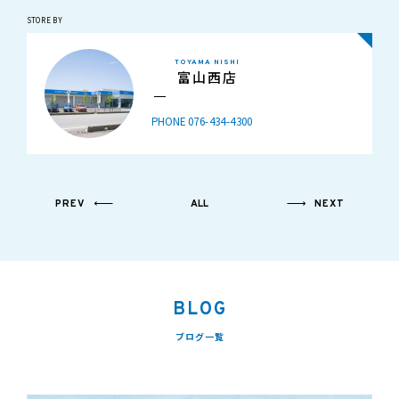
STORE BY
TOYAMA NISHI
富山西店
PHONE 076-434-4300
PREV
ALL
NEXT
BLOG
ブログ一覧