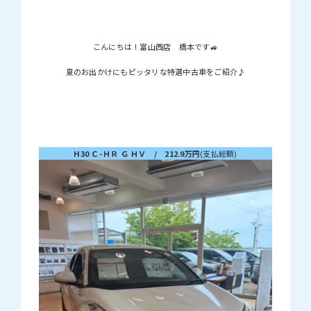
こんにちは！富山西店 橋本です🚙
夏のお出かけにもピッタリな特選中古車をご紹介♪
H30 Ｃ-ＨＲ Ｇ ＨＶ / 212.9万円
(支払総額)