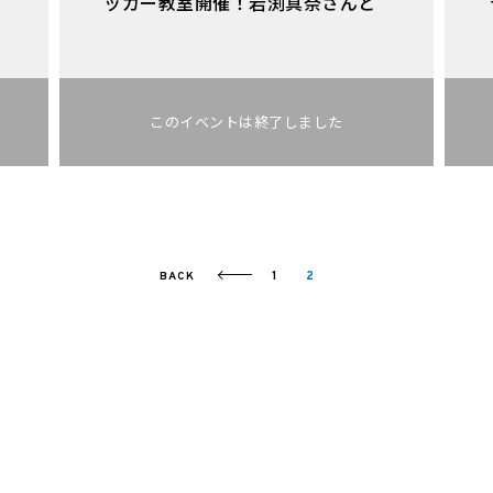
ッカー教室開催！岩渕真奈さんと
一緒にサッカーをしよう！
1
2
BACK