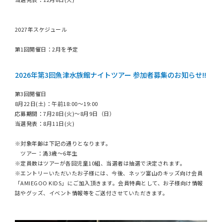
2027年スケジュール
第1回開催日：2月を予定
2026年第3回魚津水族館ナイトツアー 参加者募集のお知らせ!!
第3回開催日
8月22日(土)：午前18:00〜19:00
応募期間：7月28日(火)〜8月9日（日）
当選発表：8月11日(火)
※対象年齢は下記の通りとなります。
ツアー：満3歳〜6年生
※定員数はツアーが各回児童10組、当選者は抽選で決定されます。
※エントリーいただいたお子様には、今後、ネッツ富山のキッズ向け会員
「AMIEGOO KIDS」にご加入頂きます。会員特典として、お子様向け情報
誌やグッズ、イベント情報等をご送付させていただきます。