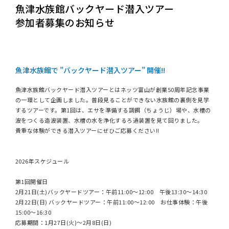
魚津水族館バックヤード潜入ツアー
参加者募集のお知らせ
魚津水族館で ”バックヤード潜入ツアー” 開催!!
魚津水族館バックヤード潜入ツアーとはネッツ富山が創業50周年記念事業
の一環として企画しました。普段見ることができない水族館の裏側を見学
するツアーです。第1回は、エサを準備する調餌（ちょうじ）場や、水槽の
波をつくる造波装置、水槽の水を浄化するろ過装置を見て回りました。
貴重な体験ができる潜入ツアーにぜひご応募ください!!
2026年スケジュール
第1回開催日
2月21日(土)バックヤードツアー：午前11:00〜12:00 午後13:30〜14:30
2月22日(日) バックヤードツアー：午前11:00〜12:00 お仕事体験：午後
15:00〜16:30
応募期間：1月27日(火)～2月8日(日)