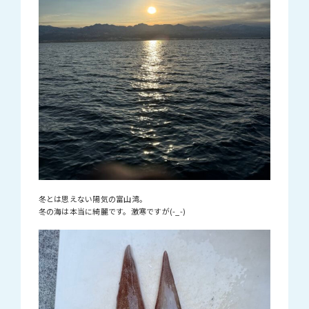
冬とは思えない陽気の富山湾。
冬の海は本当に綺麗です。激寒ですが(-_-)