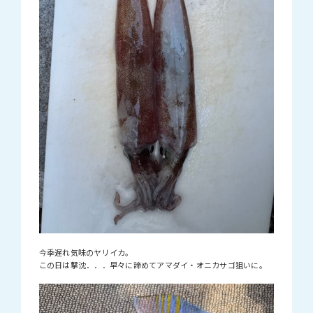
今季遅れ気味のヤリイカ。
この日は撃沈．．．早々に諦めてアマダイ・オニカサゴ狙いに。