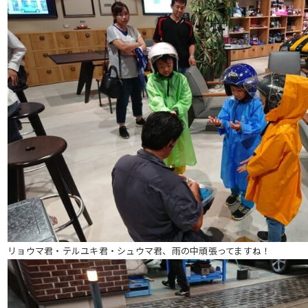
リョウマ君・テルユキ君・シュウマ君、雨の中頑張ってますね！