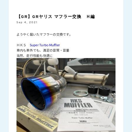
【GR】GRヤリス マフラー交換 Ｈ編
Sep 4, 2021
ようやく届いたマフラーの交換です。
ＨＫＳ
Super Turbo Muffler
車内も車外でも、満足の音質・音量
当然、走行性能も快適に