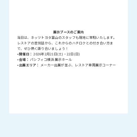
展示ブースのご案内
当日は、ネッツトヨタ富山のスタッフも現地に常駐いたします。
レストアの苦労話から、これからのハチロクとの付き合い方ま
で、ぜひ熱く語り合いましょう！
•
開催日：
2026年2月21日(土)・22日(日)
•
会場：
パシフィコ横浜 展示ホール
•
出展エリア：
メーカー出展が並ぶ、レストア車両展示コーナー