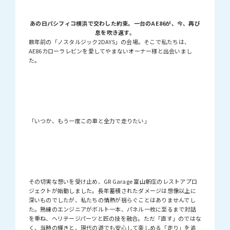
あの日パシフィコ横浜で交わした約束。一台のAE86が、今、再び
息を吹き返す。
数年前の「ノスタルジック2DAYS」の会場。そこで私たちは、
AE86カローラレビンを愛してやまないオーナー様と出会いまし
た。
「いつか、もう一度この車と全力で走りたい」
その切実な想いを受け止め、GR Garage 富山新庄のレストアプロ
ジェクトが始動しました。長年蓄積されたダメージは想像以上に
深いものでしたが、私たちの情熱が揺らぐことはありませんでし
た。熟練のエンジニアがボルト一本、パネル一枚に至るまで対話
を重ね、ヘリテージパーツと匠の技を融合。ただ「直す」のではな
く、当時の輝きと、現代の道でも安心して楽しめる「走り」を追