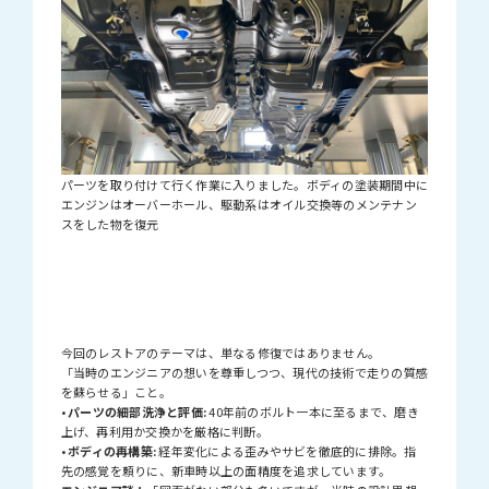
パーツを取り付けて行く作業に入りました。ボディの塗装期間中に
エンジンはオーバーホール、駆動系はオイル交換等のメンテナン
スをした物を復元
今回のレストアのテーマは、単なる修復ではありません。
「当時のエンジニアの想いを尊重しつつ、現代の技術で走りの質感
を蘇らせる」こと。
•
パーツの細部洗浄と評価:
40年前のボルト一本に至るまで、磨き
上げ、再利用か交換かを厳格に判断。
•
ボディの再構築:
経年変化による歪みやサビを徹底的に排除。指
先の感覚を頼りに、新車時以上の面精度を追求しています。