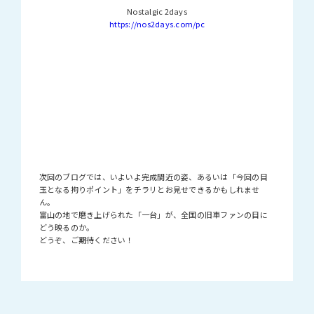
Nostalgic 2days
https://nos2days.com/pc
次回のブログでは、いよいよ完成間近の姿、あるいは「今回の目
玉となる拘りポイント」をチラリとお見せできるかもしれませ
ん。
富山の地で磨き上げられた「一台」が、全国の旧車ファンの目に
どう映るのか。
どうぞ、ご期待ください！