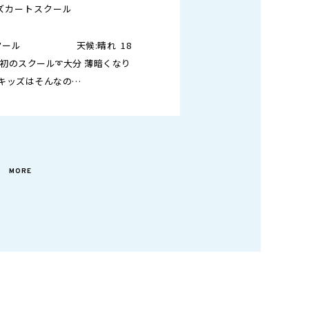
ッズカートスクール
トスクール 天候:晴れ 18
最初のスクール➰大分 薄暗くなり
もキッズはそんなの…
MORE