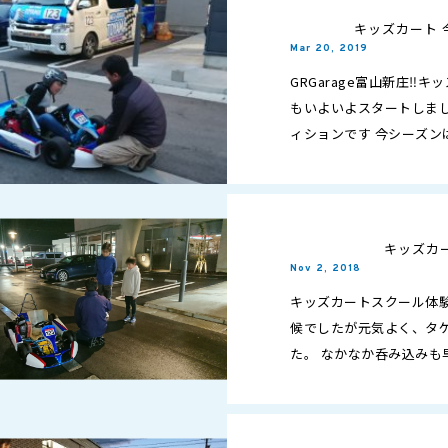
キッズカート 
Mar 20, 2019
GRGarage富山新庄‼
もいよいよスタートしまし
ィションです 今シーズン
から開催させていただきます
キッズカ
Nov 2, 2018
キッズカートスクール体験
候でしたが元気よく、タ
た。 なかなか呑み込みも
たと思います。 次回の