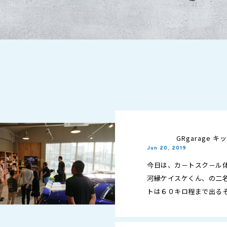
GRgarage
Jun 20, 2019
今日は、カ－トスク－ル
河縁ケイスケくん、の二名
トは６０キロ程まで出る
楽しむかを勉強いたしま