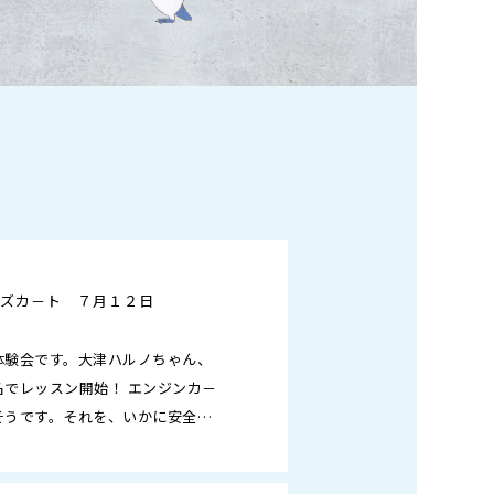
 キッズカ－ト ７月１２日
体験会です。大津ハルノちゃん、
でレッスン開始！ エンジンカ－
そうです。それを、いかに安全に
す。 まずは、カ－ト…