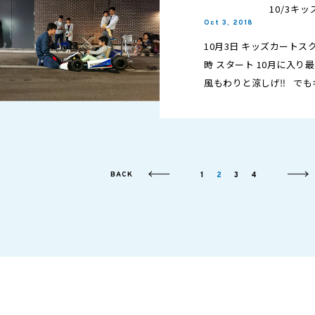
10/3キ
Oct 3, 2018
10月3日 キッズカー
時 スタート 10月に入り
風もわりと涼しげ‼️ で
BACK
1
2
3
4