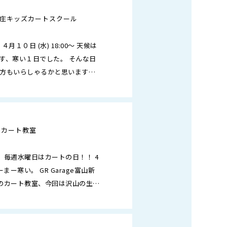
山新庄キッズカートスクール
 ４月１０日 (水) 18:00～ 天候は
す、寒い１日でした。 そんな日
る方もいらしゃるかと思いますが
でカート教室
す。 毎週水曜日はカートの日！！ 4
まーまー寒い。 GR Garage富山新
のカート教室、今回は沢山の生徒