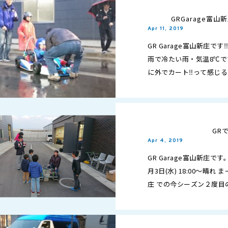
GRGarage富
Apr 11, 2019
GR Garage富山新庄です‼️
雨で冷たい雨・気温8℃で
に外でカート‼️って感じ
F-1もそうです…
GR
Apr 4, 2019
GR Garage富山新庄で
月3日(水) 18:00～晴れ 
庄 での今シーズン２度目
さんが来て…