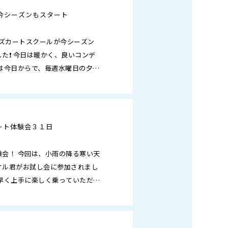
今シーズンもスタート
️キッズカートスクールが今シーズン
た❗ 今日は暖かく、良いコンデ
は今日からで、毎週水曜日の夕方
‼️ …
ート体験会３１日
会！ 今回は、小雨の降る寒い天
ケル君がお試し会に参加されまし
早く上手に楽しく乗っていただけ
申し込み、お待ち…