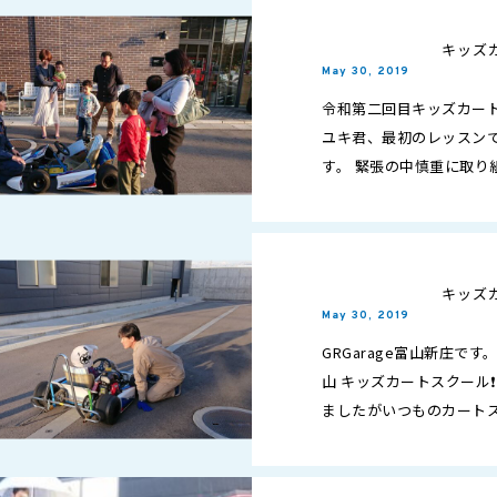
キッズ
May 30, 2019
令和第二回目キッズカート
ユキ君、最初のレッスンで
す。 緊張の中慎重に取り
着けて準備ばんたん、やる
キッズ
May 30, 2019
GRGarage富山新庄です
山 キッズカートスクール❗❗
ましたがいつものカートスク
ツ練習ラウンド２回…