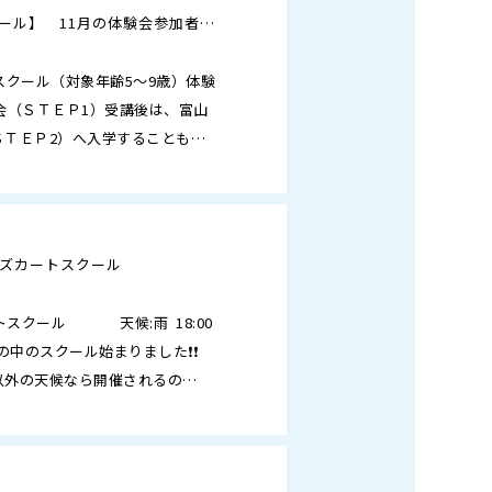
ール】 11月の体験会参加者募
のお知らせ
スクール（対象年齢5～9歳）体験
会（ＳＴＥＰ1）受講後は、富山
ＳＴＥＰ2）へ入学することもで
子でも参加大歓…
キッズカートスクール
カートスクール 天候:雨 18:00
雨の中のスクール始まりました❗❗
以外の天候なら開催されるの…