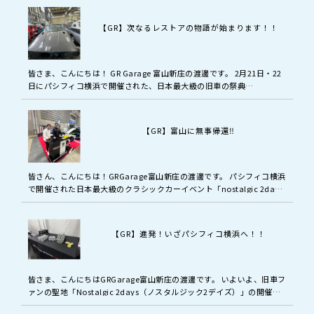
【GR】次なるレストアの物語が始まります！！
皆さま、こんにちは！ GR Garage 富山新庄の渡邊です。 2月21日・22
日にパシフィコ横浜で開催された、日本最大級の旧車の祭典
「Nostalgic 2days 2026」。 無事に富山へ帰還い…
【GR】富山に無事帰還‼️
皆さん、こんにちは！GRGarage富山新庄の渡邊です。 パシフィコ横浜
で開催された日本最大級のクラシックカーイベント「nostalgic 2days
2026」 2日間の出展を終え、展示車両と共に無…
【GR】進発！いざパシフィコ横浜へ！！
皆さま、こんにちはGRGarage富山新庄の渡邊です。 いよいよ、旧車フ
ァンの聖地「Nostalgic 2days（ノスタルジック2デイズ）」の開催が
目前に迫ってきました！ 私たちGR Garage …