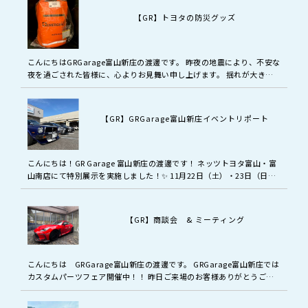
【GR】トヨタの防災グッズ
こんにちはGRGarage富山新庄の渡邊です。 昨夜の地震により、不安な
夜を過ごされた皆様に、心よりお見舞い申し上げます。 揺れが大きか
った地域の皆様は、今も余震や二次災害への警戒が続いていることと
思…
【GR】GRGarage富山新庄イベントリポート
こんにちは！GR Garage 富山新庄の渡邊です！ ネッツトヨタ富山・富
山南店にて特別展示を実施しました！✨ 11月22日（土）・23日（日）
の2日間、ネッツトヨタ富山・富山南店にて開催されたイベン…
【GR】商談会 & ミーティング
こんにちは GRGarage富山新庄の渡邊です。 GRGarage富山新庄では
カスタムパーツフェア開催中！！ 昨日ご来場のお客様ありがとうござ
いました。 イベント本日最終日、18時まで開催予定（延長有…