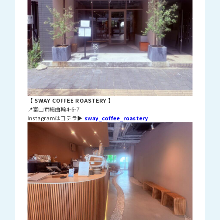
【 SWAY COFFEE ROASTERY 】
📍富山市総曲輪4-6-7
Instagramはコチラ▶
sway_coffee_roastery