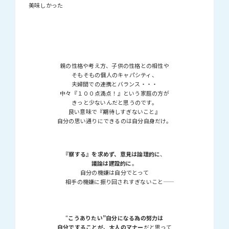
美味しかった
親の性格や考え方、子供の性格との相性や
そもそもの個人のキャパシティ、
夫婦間での連携とバランス・・・
中々『１００点満点！』という家庭の方が
きっと少ないんだと思うのです。
良い意味で『期待しすぎないこと』
自分の思い通りにできるのは自分自身だけ。
『察する』を求めず、意見は論理的に
、
議論は建設的に
。
自分の機嫌は自分でとって
相手の機嫌に振り回されすぎないこと――
“
こうありたい”自分になる為の努力は
自分ですることが、大人のマナー
だと思って