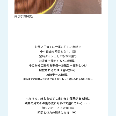
好きな雰囲気。
お互い子育てに仕事に忙しい年齢で
中々自由な時間もなく。😮‍💨
定時ダッシュしても保育園の
お迎え→帰宅すると19時頃。
そこからご飯のお準備→お風呂→寝かしつけ
解放されるのは（言い方ｗ）
21時半～22時頃。
寝るまでに時間がかかる子はその分もっと遅いんじゃないかな～
もちろん、
終わらせてしまいたい仕事がある時は
残業の分でその後の流れもすべて遅れていく
・・・
働くパパ・ママの毎日は
時間と体力の勝負となる（辛）