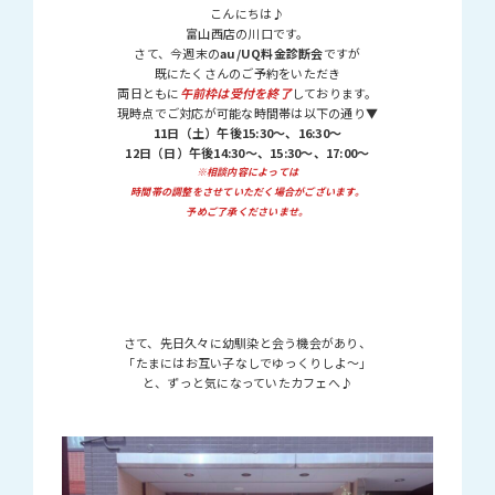
こんにちは♪
富山西店の川口です。
さて、今週末の
au/UQ料金診断会
ですが
既にたくさんのご予約をいただき
両日ともに
午前枠は受付を終了
しております。
現時点でご対応が可能な時間帯は以下の通り▼
11日（土）午後15:30～、16:30～
12日（日）午後14:30～、15:30～、17:00～
※相談内容によっては
時間帯の調整をさせていただく場合がございます。
予めご了承くださいませ。
さて、先日久々に幼馴染と会う機会があり、
「たまにはお互い子なしでゆっくりしよ～」
と、ずっと気になっていたカフェへ♪