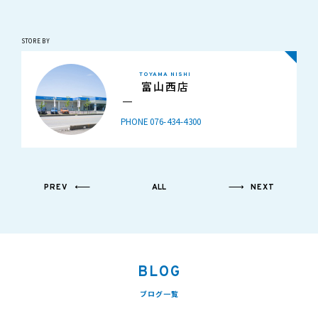
STORE BY
TOYAMA NISHI
富山西店
PHONE 076-434-4300
PREV
ALL
NEXT
BLOG
ブログ一覧