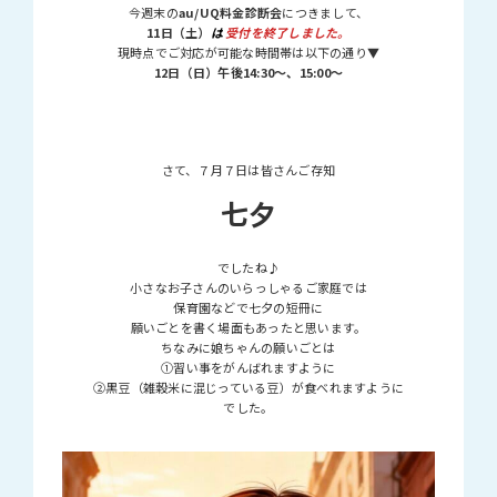
今週末の
au/UQ料金診断会
につきまして、
11日（土）
は
受付を終了しました。
現時点でご対応が可能な時間帯は以下の通り▼
12日（日）午後14:30～、15:00～
さて、７月７日は皆さんご存知
七夕
でしたね♪
小さなお子さんのいらっしゃるご家庭では
保育園などで七夕の短冊に
願いごとを書く場面もあったと思います。
ちなみに娘ちゃんの願いごとは
①習い事をがんばれますように
②黒豆（雑穀米に混じっている豆）が食べれますように
でした。