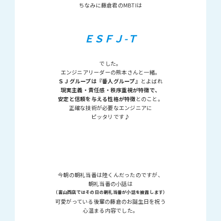
ちなみに藤倉君のMBTIは
ＥＳＦＪ-Ｔ
でした。
エンジニアリーダーの熊本さんと一緒。
ＳＪグループは『番人グループ』
とよばれ
現実主義・責任感・秩序重視が特徴で、
安定と信頼を与える性格が特徴
とのこと。
正確な技術が必要なエンジニアに
ピッタリです♪
今朝の朝礼当番は陸くんだったのですが、
朝礼当番の小話は
（富山西店ではその日の朝礼当番が小話を披露します）
可愛がっている後輩の藤倉のお誕生日を祝う
心温まる内容でした。