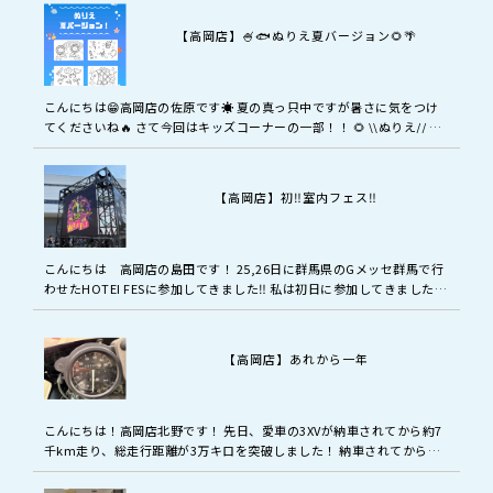
ていたの…
【高岡店】🍧🐟ぬりえ夏バージョン🌻🌴
こんにちは😁高岡店の佐原です☀ 夏の真っ只中ですが暑さに気をつけ
てくださいね🔥 さて今回はキッズコーナーの一部！！ 🌻 \\ぬりえ// が
夏バージョン🌴 になりましたよー🥳🥳🥳 🐟夏バージョンのぬりえ…
【高岡店】初‼️室内フェス‼️
こんにちは 高岡店の島田です！ 25,26日に群馬県のGメッセ群馬で行
わせたHOTEI FESに参加してきました‼️ 私は初日に参加してきました❗️
お目当てはMAN WITH A MISSIONとい…
【高岡店】あれから一年
こんにちは！高岡店北野です！ 先日、愛車の3XVが納車されてから約7
千km走り、総走行距離が3万キロを突破しました！ 納車されてからあ
っという間に1年弱が過ぎました。大きなトラブルもなく乗れていま
す。…