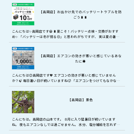
【高岡店】お出かけ先でのバッテリートラブルを防
ごう🔋🔋
こんにちは✨高岡店です😁 🔋夏こそ！バッテリー点検・交換がおすす
め✨ 「バッテリーは冬が弱る😔」と思われがちですが、 実は夏の暑さ
もバッテリーには大きな負担なんです☀️ エアコンの使用が増えるこの
時期…
【高岡店】エアコンの効きが悪いと感じているあな
たに☀️
こんにちは😊高岡店です💖 エアコンの効きが悪いと感じていません
か？🍃 毎日暑い日が続いていますね🥵 「エアコンをつけてもなかなか
涼しくならない…👀」 「風は出るけど冷えが弱い気がする…😔」 そん
な症状…
【高岡店】景色
こんにちは。高岡店の山本です。 ８月に入り猛暑日が続いています
ね。 夜もエアコンなしでは過ごせません。 水分、塩分補給を忘れずに
暑い夏を乗り越えたいと思います。 最近、近所にある木で鳥が休憩し