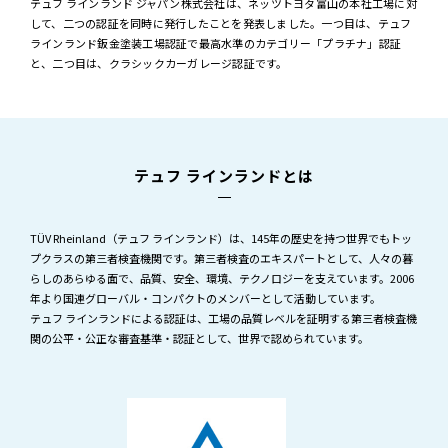
テュフ ラインランド ジャパン株式会社は、ネッツトヨタ富山の本社工場に対
して、二つの認証を同時に発行したことを発表しました。一つ目は、テュフ
ラインランド鈑金塗装工場認証で最高水準のカテゴリー「プラチナ」認証
と、二つ目は、クラシックカーガレージ認証です。
テュフ ラインランドとは
TÜV Rheinland（テュフ ラインランド）は、145年の歴史を持つ世界でもトッ
プクラスの第三者検査機関です。第三者検査のエキスパートとして、人々の暮
らしのあらゆる面で、品質、安全、環境、テクノロジーを支えています。2006
年より国連グローバル・コンパクトのメンバーとして活動しています。
テュフ ラインランドによる認証は、工場の品質レベルを証明する第三者検査機
関の公平・公正な審査基準・認証として、世界で認められています。