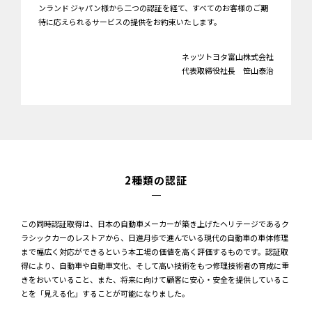
ンランド ジャパン様から二つの認証を経て、すべてのお客様のご期
待に応えられるサービスの提供をお約束いたします。
ネッツトヨタ富山株式会社
代表取締役社長 笹山泰治
2種類の認証
この同時認証取得は、日本の自動車メーカーが築き上げたヘリテージであるク
ラシックカーのレストアから、日進月歩で進んでいる現代の自動車の車体修理
まで幅広く対応ができるという本工場の価値を高く評価するものです。認証取
得により、自動車や自動車文化、そして高い技術をもつ修理技術者の育成に重
きをおいていること、また、将来に向けて顧客に安心・安全を提供しているこ
とを「見える化」することが可能になりました。